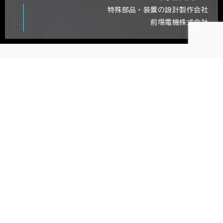
特殊部品・装置の設計製作会社
前場電機株式会社
PRECISION
IDEA
PARTNER
発想段階から頼れる技術の右腕